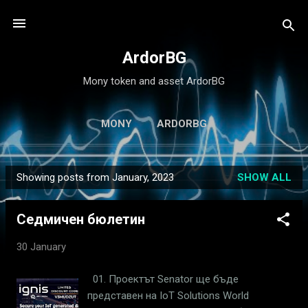
Skip to main content
ArdorBG
Mony token and asset ArdorBG
MONY
ARDORBG
Showing posts from January, 2023
SHOW ALL
P
o
Седмичен бюлетин
s
t
30 January
s
01. Проектът Senator ще бъде
представен на IoT Solutions World