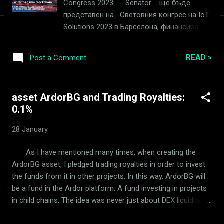
Congress 2023 Senator ще бъде
представен на Световния конгрес на IoT
Solutions 2023 в Барселона, финансирания
от ЕС проект за защитени генерирани от
IoT данни в блокчейна Ignis. Ако искате
READ »
Post a Comment
да се присъедините към 3-дневния
конгрес, можете да вземете своя билет
за Expo+ тук безплатно. Използвайте
asset ArdorBG and Trading Royalties:
кода: V5MUDZUT. В Gran Via, зала 4, ниво
0.1%
0, улица E, щанд 551. 02. Bridge Champ -
Нови версии за уеб и мобилни
28 January
устройства! Н овите уеб и мобилни
версии на Bridge Champ бяха пуснати.
As I have mentioned many times, when creating the
Актуализацията на разработката включва
ArdorBG asset, I pledged trading royalties in order to invest
нов потребителски интерфейс на играта,
the funds from it in other projects. In this way, ArdorBG will
история на игрите на играча, подобрени
be a fund in the Ardor platform. A fund investing in projects
сигнали за ботове и функции за
in child chains. The idea was never just about DEX liquidity,
офериране на ботове, нова диаграма за
liquidity is one of the issues of the platform that will be
сравнение, подобрени изчисления на