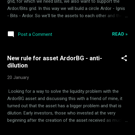
grid, for which we need Bits, we also want to support the
Ardor.World и в туитър .
Ardor/Bits grid. In this way we will build a circle Ardor - Ignis
- Bits - Ardor. So we'll tie the assets to each other and they
should have pretty good liquidity. For this purpose, I
calculated that we will need a little more than 25000 Bits final
READ »
Post a Comment
quantity. But what would be the price of the asset relative to
Bits? Who am I to put a price on Bits? In order to avoid being
accused of market manipulation, I decided to calculate the
New rule for asset ArdorBG - anti-
following, currently the minimum selling price Bits/Ignis is
dilution
1/100, if we say that #ArdorBG is currently worth 2.8 Ignis, it
will cost 0.028 in Bits. But with the dividend accumulating in
20 January
the pool, it would be extremely difficult to adjust the price in
Bits, so I decided to release #ArdorBG in Bits at 0.1 and I will
Looking for a way to solve the liquidity problem with the
not change it, this way investors will determine where it is
ArdorBG asset and discussing this with a friend of mine, it
mo...
turned out that the asset has a bigger problem and that is
dilution. Early investors, those who invested at the very
beginning after the creation of the asset received as much
dividend as those shortly before the dividend was
distributed. In this way, I have also created the conditions for