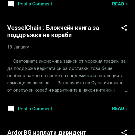
READ »
Post a Comment
speculation, if someone invests the funds just before the
dividend distribution, receives the dividend and then
immediately sells the repurchase orders, he would generate
VesselChain : Блокчейн книга за
a few percent return in a few minutes. So, instead of getting
поддръжка на кораби
the liquidity I promised, early investors will be even more
disadvantaged. So I had to immediately introduce a new
18 January
asset rule : Initial Issue Price + Dividend Paid per Share +
(Accumulated Dividend in Pool / Shares Outstanding) =
Световната икономика зависи от морския трафик, за
Current Issue Price or " 2.75 + 0.04567 + (1200 / 218878) =
да поддържа веригата си за доставки, това беше
2.80116 or 2.80 per sh...
особено важно по време на пандемията и тенденцията
само ще се засилва. Затварянето на Суецкия канал
от опесъчен кораб и карантините в някои китайски
пристанища оказаха голям натиск върху посредниците и
корабособствениците. Корабособствениците трябва
READ »
Post a Comment
да се съобразяват с все по-голям брой периодични
проверки и екологичен контрол, които засягат
наличността на техните активи. Посредниците трябва
ArdorBG изплати дивидент
да поддържат цените на товарите възможно най-ниски,