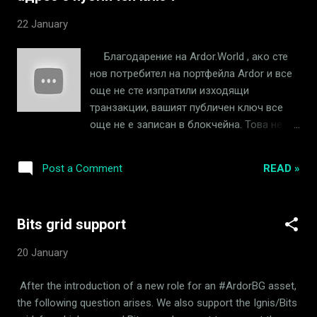
изработват карти и да печелят криптовалута. Основната
22 January
задача на играча е да завърши колекцията от различни
NFT карти и да събере всички същества в играта
Благодарение на Ardor.World , aко сте
колкото е възможно повече. Според настройките на
нов потребител на портфейла Ardor и все
играта има общо 50 вида същества в играта, 10 от които
още не сте изпратили изходящи
са на всеки континент . Всички ка...
транзакции, вашият публичен ключ все
още не е записан в блокчейна. Това не е
много безопасно, защото когато
създавате акаунт, публичният ключ е
READ »
Post a Comment
защитен само от 64-битов
идентификатор на акаунта. Можете да
разрешите този проблем, като отидете на
Bits grid support
сайта на Ardor.World и защитите акаунта
си, като обявите първата транзакция в
20 January
блокчейна безплатно! Можете също
така допълнително да защитите
After the introduction of a new role for an #ArdorBG asset,
портфейла на акаунта си с помощта на
the following question arises. We also support the Ignis/Bits
мултиподписи. Моля последвате