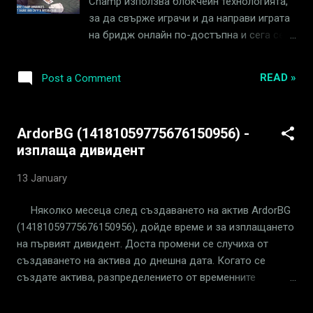
Champ използва блокчейн технологията,
ще изплаща дивидент, както написах това е нов
за да свърже играчи и да направи играта
стратегически ход за да се направи DEX по интересен за
на бридж онлайн по-достъпна и сега се
използване. Последния проблем по-който...
стреми да усъвършенства своето
решение чрез крипто награди и NFT
READ »
Post a Comment
значки, както е описано в тази медийна
статия на Crypto Daily . Платформата,
изградена върху Ignis, първата дъщерна
ArdorBG (14181059775676150956) -
верига на Ardor, предлага защитени от
изплаща дивидент
подправяне данни за игри и система за
предотвратяване на измами. Новата
13 January
пътна карта на Bridge Champ за 2023 г.,
както се споменава и в тази китайска
Няколко месеца след създаването на актив ArdorBG
медия , включва онлайн турнири, крипто
(14181059775676150956), дойде време и за изплащането
награди, символични плащания и NFT
на първият дивидент. Доста промени се случиха от
значки за постижения в играта. Това,
създаването на актива до днешна дата. Когато се
което прави Bridge Champ уникален, е
създате актива, разпределението от временните
новият P2E подход: играчите не трябва да
печалби бяха предложени да бъдат: - 10% за управление
правят предварителна покупка на NFT, за
- 10% се изпращаха към дивидентния пул (ARDOR-KGQK-