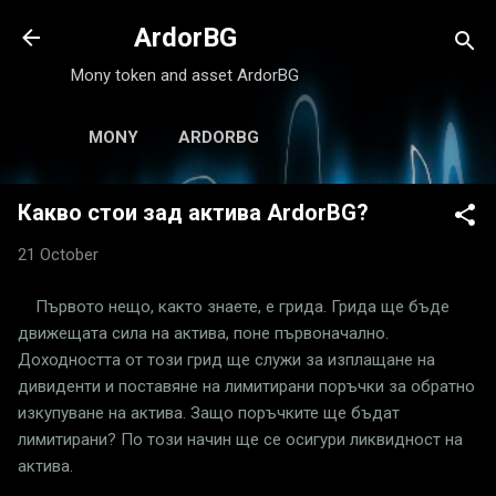
Skip to main content
ArdorBG
Mony token and asset ArdorBG
MONY
ARDORBG
Какво стои зад актива ArdorBG?
21 October
Първото нещо, както знаете, е грида. Грида ще бъде
движещата сила на актива, поне първоначално.
Доходността от този грид ще служи за изплащане на
дивиденти и поставяне на лимитирани поръчки за обратно
изкупуване на актива. Защо поръчките ще бъдат
лимитирани? По този начин ще се осигури ликвидност на
актива.