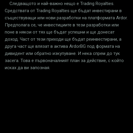
Следващото и най-важно нещо е Trading Royalties.
Средствата от Trading Royalties ще бъдат инвестирани в
съществуващи или нови разработки на платформата Ardor.
Предполага се, че инвестициите в тези разработки или
поне в някои от тях ще бъдат успешни и ще донесат
доход. Част от тези приходи ще бъдат реинвестирани, а
друга част ще влязат в актива ArdorBG под формата на
дивидент или обратно изкупуване. И нека спрем до тук
засега. Това е първоначалният план за действие, с който
исках да ви запозная.
C
o
m
m