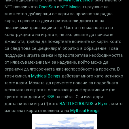
NFT пазари като
OpenSea
и
NFT Magic
, търгуване на
множество дублиращи се карти за произволна рядка
карта, търсене на други притежатели директно за
независими транзакции и т.н. Част от гениалността на
конструкцията на играта е, че ако решите да поискате
джакпота, трябва да пожертвате всичките си карти, които
са след това се „рециклира“ обратно в обращение. Това
поддържа играта свежа и предотвратява необходимостта
от някакъв механизъм за надуване, който може да
ограничи дългосрочната жизнеспособност на проекта. В
този смисъл
Mythical Beings
действат много като истинско
тесте карти. Можете да прочетете повече за подробната
механика на играта в освежаващо информативните (по
крипто стандартите)
ЧЗВ
на сайта . О, и има дори
допълнителни игри (!) като
BATTLEGROUNDS
и
Elyxir
, които
използват картата вселената на
Mythical Beings
.