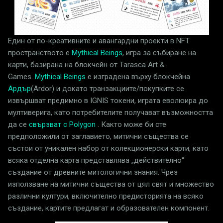
Един от по-креативните и авангардни проекти в NFT
пространството е
Mythical Beings
, игра за събиране на
карти, базирана на блокчейн от Tarasca Art &
Games.
Mythical Beings
е изградена върху блокчейнa
Ардър
(Ardor) и докато транзакциите/покупките се
извършват предимно в IGNIS токени, играта еволюира до
мултиверига, като потребителите получават възможността
да се
свързват с Polygon
. Както може би сте
предположили от заглавието, митични същества се
състои от уникален набор от колекционерски карти, като
всяка отделна карта представлява „действително“
създание от древните митологични знания. Чрез
използване на митични същества от цял ​​свят и множество
различни култури, включително предисторията на всяко
създание, картите предлагат и образователен компонент.