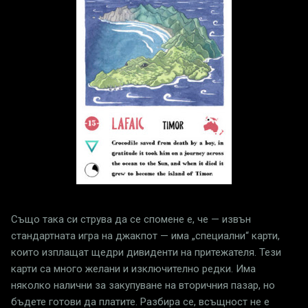
Също така си струва да се спомене е, че — извън
стандартната игра на джакпот — има „специални“ карти,
които изплащат щедри дивиденти на притежателя. Тези
карти са много желани и изключително редки. Има
няколко налични за закупуване на вторичния пазар, но
бъдете готови да платите. Разбира се, всъщност не е