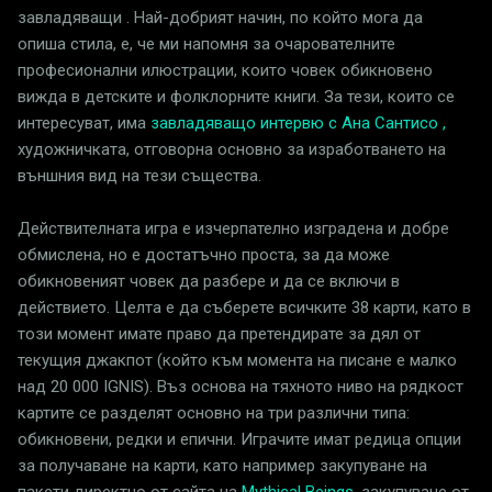
завладяващи . Най-добрият начин, по който мога да
опиша стила, е, че ми напомня за очарователните
професионални илюстрации, които човек обикновено
вижда в детските и фолклорните книги. За тези, които се
интересуват, има
завладяващо интервю с Ана Сантисо ,
художничката, отговорна основно за изработването на
външния вид на тези същества.
Действителната игра е изчерпателно изградена и добре
обмислена, но е достатъчно проста, за да може
обикновеният човек да разбере и да се включи в
действието. Целта е да съберете всичките 38 карти, като в
този момент имате право да претендирате за дял от
текущия джакпот (който към момента на писане е малко
над 20 000 IGNIS). Въз основа на тяхното ниво на рядкост
картите се разделят основно на три различни типа:
обикновени, редки и епични. Играчите имат редица опции
за получаване на карти, като например закупуване на
пакети директно от сайта на
Mythical Beings
, закупуване от