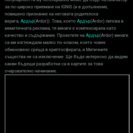
за по-широко приемане на IGNIS (и в допълнение,
повишено признание на неговата родителска
верига,
Ардър
(Ardor)). Това, което
Ардър
(Ardor) липсва в
меметичната реклама, тя винаги е компенсирала като
качество и съдържание. Проектите на
Ардър
(Ardor) винаги
са ми изглеждали малко по-класни, което човек
обикновено среща в криптосферата, и Митичните
същества не са изключение. Ще бъде интересно да видим
какви бъдещи разработки са в картите за това
очарователно начинание.