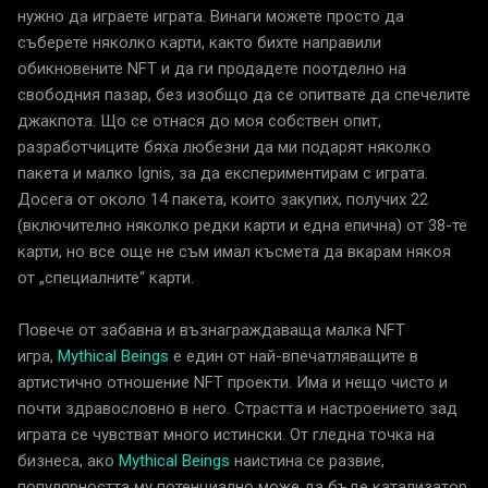
нужно да играете играта. Винаги можете просто да
съберете няколко карти, както бихте направили
обикновените NFT и да ги продадете поотделно на
свободния пазар, без изобщо да се опитвате да спечелите
джакпота. Що се отнася до моя собствен опит,
разработчиците бяха любезни да ми подарят няколко
пакета и малко Ignis, за да експериментирам с играта.
Досега от около 14 пакета, които закупих, получих 22
(включително няколко редки карти и една епична) от 38-те
карти, но все още не съм имал късмета да вкарам някоя
от „специалните“ карти.
Повече от забавна и възнаграждаваща малка NFT
игра,
Mythical Beings
е един от най-впечатляващите в
артистично отношение NFT проекти. Има и нещо чисто и
почти здравословно в него. Страстта и настроението зад
играта се чувстват много истински. От гледна точка на
бизнеса, ако
Mythical Beings
наистина се развие,
популярността му потенциално може да бъде катализатор