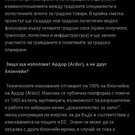
взаимоотношенията между градските специалисти и
логистичните агенти за градски товари. В крайна сметка
проектът ще създаде нов градски логистичен модел,
фокусиран върху четирите градски слоя (краен получател,
транспорт, логистика и инфраструктура) и ще засили
участието на гражданите в политиките за градско
планиране.
Защо ще използват Ардор (Ardor), а не друг
блокчейн?
Техническите изисквания отговарят на 100% на блокчейна
на Ардор (Ardor). Изисква се публична платформа с повече
от 1000 възела, мултиверига, възможност за разрешителни
и работа по хибриден начин, „доказателство за залог“,
ниска консумация на енергия, за да бъде в съответствие с
изискванията на пощите и ЕС . Освен че може да се
свързва с други блокчейн мрежи, в случай че това е