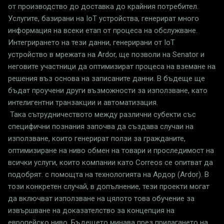
от производство до доставка до крайния потребител.
Услугите, базирани на IoT устройства, генерират много
информация на всеки етап от процеса на обслужване.
Интегрирането на тези данни, генерирани от IoT
устройство в мрежата на Ardor, ще позволи на Senator и
неговите участници да оптимизират процеса на вземане на
решения въз основа на записаните данни. В бъдеще ще
бъдат проучени други възможности за използване, като
интелигентни транзакции и автоматизация.
Така сътрудничеството между различни субекти със
специфични познания започва да създава случаи на
използване, които генерират ползи за гражданите,
оптимизиране на ниво обмен на товари и проследимост на
всички услуги, които компании като Correos се опитват да
подобрят. с помощта на технологията на Ардор (Ardor). В
този конкретен случай, в допълнение, тези проекти могат
да включват използване на цялото това обучение за
извършване на доказателство за концепция на
европейско ниво. Бъдещето минава през прилагането на